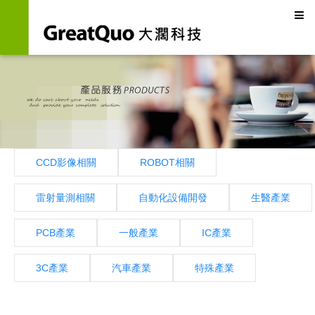
CCD影像相關
ROBOT相關
雷射量測相關
自動化設備開發
生醫產業
PCB產業
一般產業
IC產業
3C產業
汽車產業
特殊產業