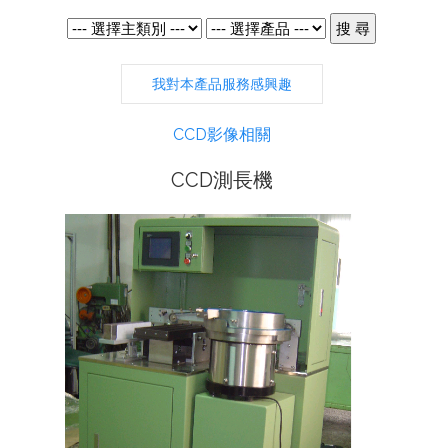
我對本產品服務感興趣
CCD影像相關
CCD測長機