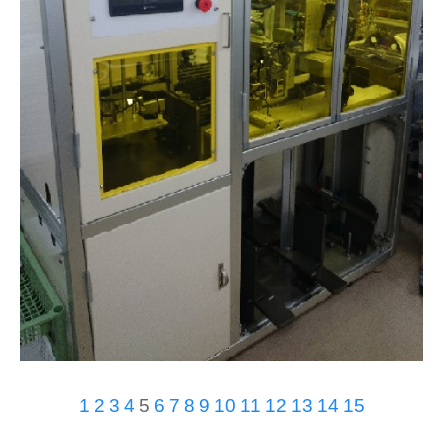
1
2
3
4
5
6
7
8
9
10
11
12
13
14
15