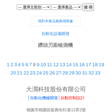
我對本產品服務感興趣
自動化設備開發
鑽頭刃面檢測機
1
2
3
4
5
6
7
8
9
10
11
12
13
14
15
16
17
18
19
20
21
22
23
24
25
26
27
28
29
30
31
32
33
大濶科技股份有限公司
│自動化機械開發
│
自動控制設計
桃園市桃園區龍壽街81巷12弄2號