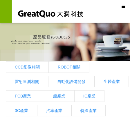
CCD影像相關
ROBOT相關
雷射量測相關
自動化設備開發
生醫產業
PCB產業
一般產業
IC產業
3C產業
汽車產業
特殊產業